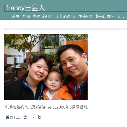
francy王昱人
首页
相册
各国域名(4)
工作心语(5)
境外见闻--越南印象(7)
Engli
(6)
妈妈学堂(45)
境外见闻--菲律宾之行(8)
境外见闻--日本之行(4)
事(1)
沈瑗杰和奶爸以及妈妈Francy2008年8月基督城
首页
|
上一篇
|
下一篇