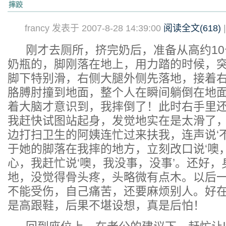
摔跤
francy 发表于 2007-8-28 14:39:00
阅读全文(
618
)
刚才去厕所，挤完奶后，准备从高约10
奶瓶的，脚刚落在地上，用力踏的时候，
脚下特别滑，右侧大腿外侧先落地，接着
胳膊肘撞到地面，整个人在瞬间躺倒在地
着大脑才意识到，我摔倒了！此时右手里
我赶快试图站起身，发觉地实在是太滑了
边打扫卫生的阿姨连忙过来扶我，连声说‘
于她的脚落在我摔的地方，立刻改口说‘噢
心，我赶忙说‘噢，我没事，没事’。还好
地，没觉得骨头疼，头略微有点木。以后
不能受伤，自己痛苦，还要麻烦别人。好
是高跟鞋，后果不堪设想，真是后怕！