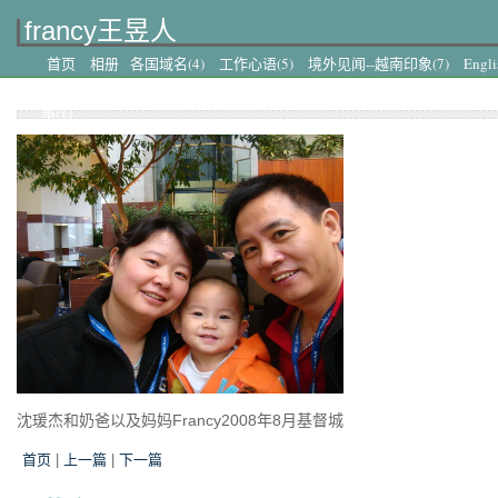
francy王昱人
首页
相册
各国域名(4)
工作心语(5)
境外见闻--越南印象(7)
Engli
(6)
妈妈学堂(45)
境外见闻--菲律宾之行(8)
境外见闻--日本之行(4)
事(1)
沈瑗杰和奶爸以及妈妈Francy2008年8月基督城
首页
|
上一篇
|
下一篇