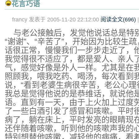
花言巧语
francy 发表于 2005-11-20 22:12:00
阅读全文(
696
)
与老公接触后，发觉他说话总是特
“谢谢”、“辛苦了”，开始因为比较生
话很正常，慢慢我们一步步走近了，
我觉得很不适应了，都是爱人、亲人
气，感觉好像是外人一样。尤其是在
照顾我，喂我吃药、喝汤，每次看到
说，“看到老婆生病很辛苦，老公心理
我总是觉得他说的是恭维话，就说他
语。直到有一天，由于上火加上过度
了一些白酒引发了感冒和咳嗽。平时
病了，躺在床上，平时发亮的眼睛现
还伴随着咳嗽，听到他的咳嗽声我的
特别想替他咳嗽，减轻他的病痛，看