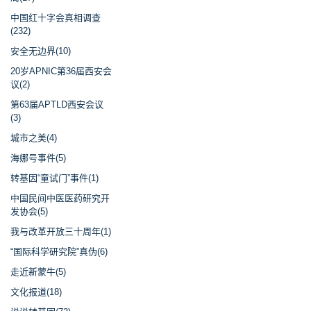
中国红十字会真相调查
(232)
安全无边界(10)
20岁APNIC第36届西安会
议(2)
第63届APTLD西安会议
(3)
城市之美(4)
海娜号事件(5)
转基因“童试门”事件(1)
中国民间中医医药研究开
发协会(5)
我与改革开放三十周年(1)
“国际科学研究院”真伪(6)
走近新蒙牛(5)
文化报道(18)