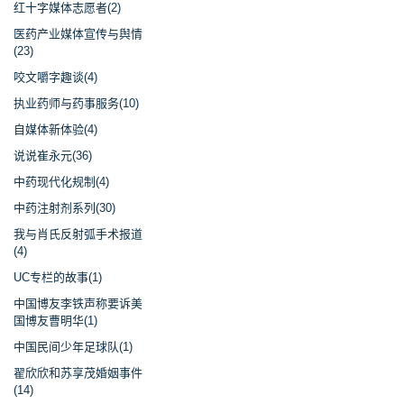
红十字媒体志愿者(2)
医药产业媒体宣传与舆情
(23)
咬文嚼字趣谈(4)
执业药师与药事服务(10)
自媒体新体验(4)
说说崔永元(36)
中药现代化规制(4)
中药注射剂系列(30)
我与肖氏反射弧手术报道
(4)
UC专栏的故事(1)
中国博友李铁声称要诉美
国博友曹明华(1)
中国民间少年足球队(1)
翟欣欣和苏享茂婚姻事件
(14)