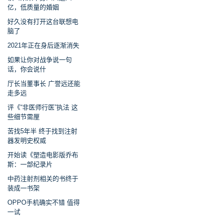
亿，低质量的婚姻
好久没有打开这台联想电
脑了
2021年正在身后逐渐消失
如果让你对战争说一句
话，你会说什
厅长当董事长 广誉远还能
走多远
评《“非医师行医”执法 这
些细节需厘
苦找5年半 终于找到注射
器发明史权威
开始读《塑造电影版乔布
斯：一部纪录片
中药注射剂相关的书终于
装成一书架
OPPO手机确实不错 值得
一试