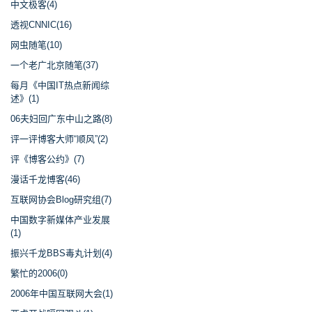
中文极客(4)
透视CNNIC(16)
网虫随笔(10)
一个老广北京随笔(37)
每月《中国IT热点新闻综
述》(1)
06夫妇回广东中山之路(8)
评一评博客大师“顺风”(2)
评《博客公约》(7)
漫话千龙博客(46)
互联网协会Blog研究组(7)
中国数字新媒体产业发展
(1)
振兴千龙BBS毒丸计划(4)
繁忙的2006(0)
2006年中国互联网大会(1)