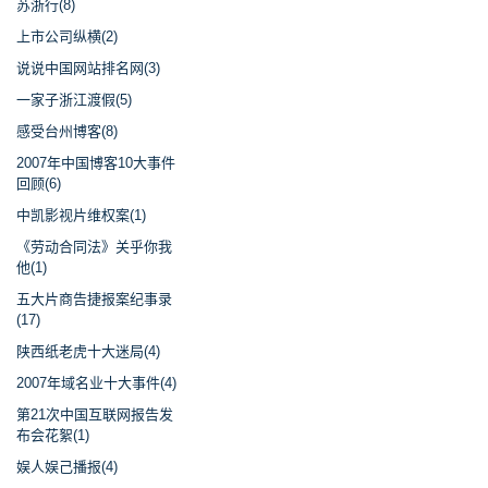
苏浙行(8)
上市公司纵横(2)
说说中国网站排名网(3)
一家子浙江渡假(5)
感受台州博客(8)
2007年中国博客10大事件
回顾(6)
中凯影视片维权案(1)
《劳动合同法》关乎你我
他(1)
五大片商告捷报案纪事录
(17)
陕西纸老虎十大迷局(4)
2007年域名业十大事件(4)
第21次中国互联网报告发
布会花絮(1)
娱人娱己播报(4)