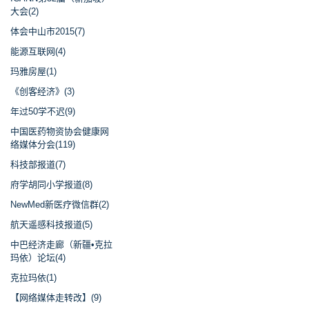
大会(2)
体会中山市2015(7)
能源互联网(4)
玛雅房屋(1)
《创客经济》(3)
年过50学不迟(9)
中国医药物资协会健康网
络媒体分会(119)
科技部报道(7)
府学胡同小学报道(8)
NewMed新医疗微信群(2)
航天遥感科技报道(5)
中巴经济走廊（新疆•克拉
玛依）论坛(4)
克拉玛依(1)
【网络媒体走转改】(9)