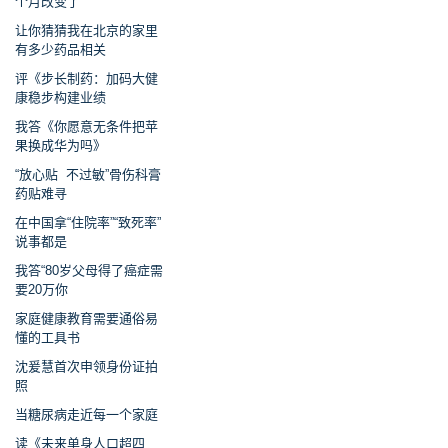
个月改变了
让你猜猜我在北京的家里
有多少药品相关
评《步长制药：加码大健
康稳步构建业绩
我答《你愿意无条件把苹
果换成华为吗》
“放心贴 不过敏”骨伤科膏
药贴难寻
在中国拿“住院率”“致死率”
说事都是
我答“80岁父母得了癌症需
要20万你
家庭健康教育需要通俗易
懂的工具书
沈爰慧首次申领身份证拍
照
当糖尿病走近每一个家庭
读《未来单身人口超四