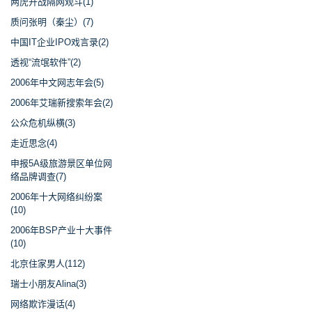
两虎开战隔网观斗(1)
质问张明（秦尘）(7)
中国IT企业IPO戏言录(2)
透视“流氓软件”(2)
2006年中文网志年会(5)
2006年艾瑞新搜索年会(2)
公众危机纵横(3)
走近思念(4)
申报5A级旅游景区单位网
络品牌调查(7)
2006年十大网络纠纷案
(10)
2006年BSP产业十大事件
(10)
北京住家男人(112)
瑞士小朋友Alina(3)
网络欺诈漫话(4)