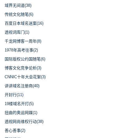
域界无间道(38)
传统文化随笔(6)
百度日本域名迷案(16)
透视词库门(1)
千龙网博客一周年(8)
1978年高考往事(2)
国际版权公约国随笔(6)
博客文化竞争论析(3)
CNNIC十年大会花絮(3)
讲讲域名注册商(40)
开封行(11)
19楼域名开打(5)
扭曲的奥运网媒(1)
透视网尚维权行动(38)
善心善事(2)