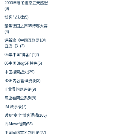
2000年寒冬进京五天感想
(9)
博客与法律(5)
聚焦德国之声05博客大赛
(4)
评新浪《中国互联网10年
白皮书》(2)
05年中国“博客门”(2)
05中国BlogSP特色(5)
中国搜索战火(29)
BSP内容管理漫谈(3)
IT业界问题评论(9)
网虫看网虫系列(9)
IM 故事录(7)
透视“秦尘”博客逻辑(165)
向Alexa借箭(58)
中国网络实名制评论(27)