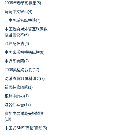
2008年春节影像集(8)
玩玩中文Wiki(4)
非中国域名纵横谈(7)
中国政府对外资互联网数
据监测说不(6)
21世纪愤青(4)
中国家乐福横祸纵横(8)
走近华商网(2)
2008奥运与我们(17)
沈瑗杰游11届科博会(7)
新居装修随笔(1)
跟踪中编办(1)
域名性本善(17)
参加中展谢璇夫妇婚宴
(10)
中国式SNS“圈猪”运动(5)