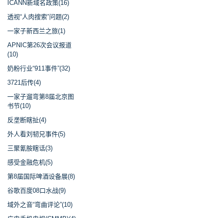
ICANN新域名政策(16)
透视“人肉搜索”问题(2)
一家子新西兰之旅(1)
APNIC第26次会议报道
(10)
奶粉行业“911事件”(32)
3721后传(4)
一家子遛弯第8届北京图
书节(10)
反垄断瞎扯(4)
外人看刘韧兄事件(5)
三聚氰胺瞎话(3)
感受金融危机(5)
第8届国际啤酒设备展(8)
谷歌百度08口水战(9)
域外之音“弯曲评论”(10)