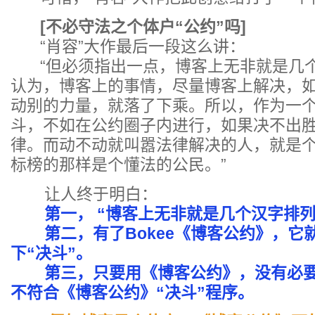
[不必守法之个体户“公约”吗]
“肖容”大作最后一段这么讲：
“但必须指出一点，博客上无非就是几个
认为，博客上的事情，尽量博客上解决，
动别的力量，就落了下乘。所以，作为一
斗，不如在公约圈子内进行，如果决不出
律。而动不动就叫嚣法律解决的人，就是个
标榜的那样是个懂法的公民。”
让人终于明白：
第一， “博客上无非就是几个汉字排列
第二，有了Bokee《博客公约》，它
下“决斗”。
第三，只要用《博客公约》，没有必要讲
不符合《博客公约》“决斗”程序。