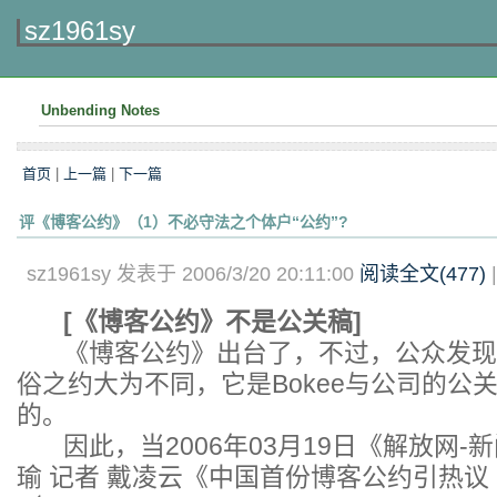
sz1961sy
Unbending Notes
首页
|
上一篇
|
下一篇
评《博客公约》（1）不必守法之个体户“公约”?
sz1961sy 发表于 2006/3/20 20:11:00
阅读全文(
477
)
[《博客公约》不是公关稿]
《博客公约》出台了，不过，公众发现这
俗之约大为不同，它是Bokee与公司的公
的。
因此，当2006年03月19日《解放网-
瑜 记者 戴凌云《中国首份博客公约引热议