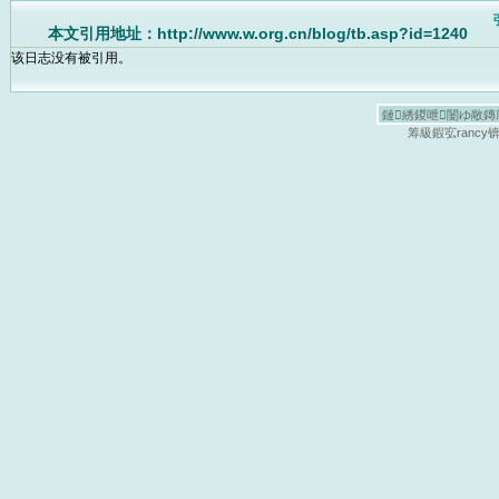
本文引用地址：http://www.w.org.cn/blog/tb.asp?id=1240
该日志没有被引用。
鏈綉鍐呭闄ゆ敞鏄庤
筹級鍜宖ranc