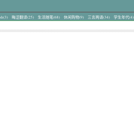
sh(3)
晦涩翻译(25)
生活随笔(68)
休闲购物(9)
三言两语(34)
学生年代(4)
(0)
西安2013行(1)
北京故事(1)