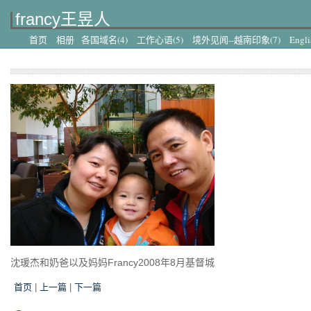
francy王昱人
首页
相册
各国域名(4)
工作心语(5)
境外见闻--越南印象(7)
Engli
行(4)
境外见闻--新西兰之旅(5)
DVD刻录体验(2)
境外见闻-吉隆坡之旅
沈瑗杰和奶爸以及妈妈Francy2008年8月基督城
首页
|
上一篇
|
下一篇