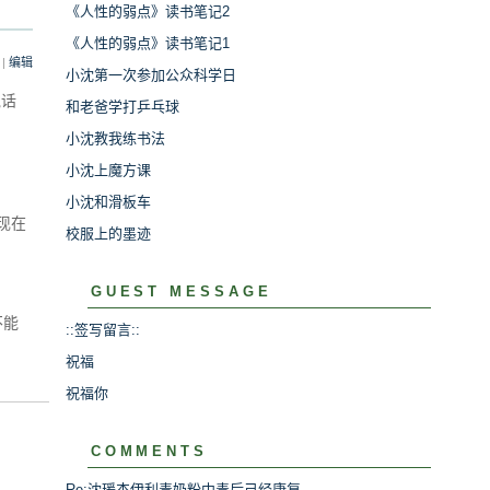
《人性的弱点》读书笔记2
《人性的弱点》读书笔记1
|
编辑
小沈第一次参加公众科学日
说话
和老爸学打乒乓球
小沈教我练书法
小沈上魔方课
小沈和滑板车
。现在
校服上的墨迹
GUEST MESSAGE
不能
::签写留言::
祝福
祝福你
COMMENTS
Re:沈瑗杰伊利毒奶粉中毒后己经康复