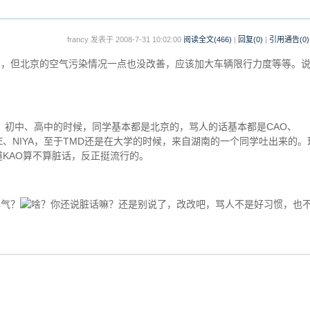
francy 发表于 2008-7-31 10:02:00
阅读全文(
466
)
|
回复(0)
|
引用通告(
0
)
了，但北京的空气污染情况一点也没改善，应该加大车辆限行力度等等。
、初中、高中的时候，同学基本都是北京的，骂人的话基本都是CAO、
YATINGDE、NIYA，至于TMD还是在大学的时候，来自湖南的一个同学吐出来的
道KAO算不算脏话，反正挺流行的。
解气？
你还说脏话嘛？还是别说了，改改吧，骂人不是好习惯，也