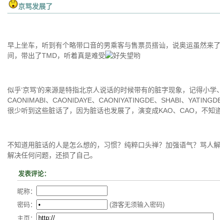
京骂发展了
早上坐车，听到有个略带口音的男乘客与售票员搭讪，说奥运虽然来
间，带出了TMD，听着真是难受
似乎‘京骂’的来源是特指北京人说话的时候带有的脏字现象，记得小学
CAONIMABI、CAONIDAYE、CAONIYATINGDE、SHABI、
很少听到这些脏话了，因为脏话也发展了，演变成KAO、CAO，不知
不知道用脏话的人是怎么想的，习惯？纯粹口头禅？加强语气？骂人
解决任何问题，还损了自己。
发表评论：
昵称：
密码：
(游客无须输入密码)
主页：