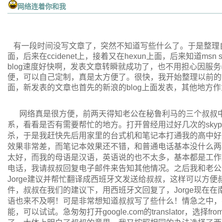
网络连着你和我
有一段时间没写文章了，突然不知道写些什么了。于是整理自己的
面，后来在ccidenet上，接着又在hexun上面，后来知道ms
blog速度好快啊，发表文章转瞬就成功了，也不用担心因服
便，可以自己定制，真是太方便了。很快，我开始整理以前的
面，新发表的文章也首先的新浪的blog上面发表，其他地方
网络真是很方便，前两天得知老公在秘鲁利马的三个叔叔中
系，看看是否有需要帮忙的地方。打开曾经用过好几次的sky
杀，于是我赶快先后用家里的台式机和笔记本打通我的高中好友
效果非常差，而笔记本效果还不错，和普通电话基本没什么两
太好，而我的母语是汉语，英语说的也不太多，基本都是工作用
电话，我请叔叔回复电子邮件来告知其他情况。之后我和老公
Jorge建议并帮忙翻译成西班牙文发送给叔叔，这样可以方
件，叔叔在我们的建议下，用西班牙文回复了，Jorge现在
语也来不及啊！可是非常想知道叔叔写了些什么！情急之中，突然想到
能，可以试试。急匆匆打开google.com的translator，选择fr