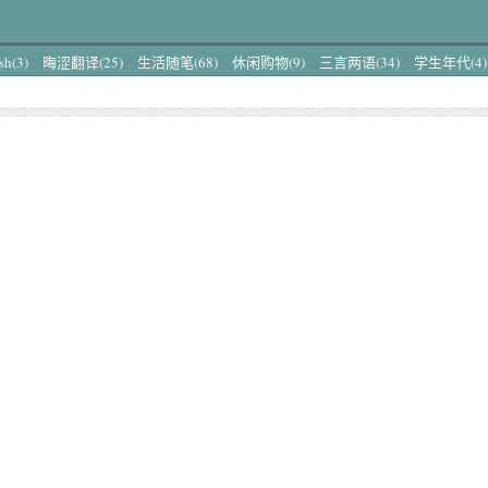
sh(3)
晦涩翻译(25)
生活随笔(68)
休闲购物(9)
三言两语(34)
学生年代(4)
(0)
西安2013行(1)
北京故事(1)