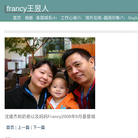
francy王昱人
首页
相册
各国域名(4)
工作心语(5)
境外见闻--越南印象(7)
Engli
行(4)
境外见闻--新西兰之旅(5)
DVD刻录体验(2)
境外见闻-吉隆坡之旅
沈瑗杰和奶爸以及妈妈Francy2008年8月基督城
首页
|
上一篇
|
下一篇