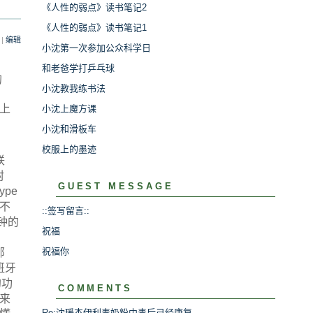
《人性的弱点》读书笔记2
《人性的弱点》读书笔记1
|
编辑
小沈第一次参加公众科学日
和老爸学打乒乓球
的
小沈教我练书法
上
小沈上魔方课
小沈和滑板车
校服上的墨迹
联
封
GUEST MESSAGE
pe
不
::签写留言::
钟的
祝福
祝福你
邮
班牙
的功
COMMENTS
出来
Re:沈瑗杰伊利毒奶粉中毒后己经康复