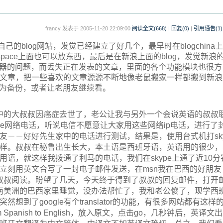
francy 发表于 2005-11-20 22:09:00
阅读全文(
668
)
|
回复(0)
|
引用通告(
1
)
blog网站，发觉已经建立了好几个，最早时在blogchina上
n space上面也可以放东西，最后是在新浪上面的blog，发觉新浪
务器的问题，而丢失正在发表的文章，里面的各个功能模块也很方
文章，把一些喜欢的文章源源不断地像老鼠搬家一样都搬到新浪
作为备份，或者让老朋友继续看。
的大叔叔因癌症去世了，老公让我与另外一个会说英语的叔叔
pe网络电话，听说电信不愿意让大家用这些网络ip电话，进行了
－－好好先生家中的电话进行测试，结果是，使用台式机打sky
样。叔叔在秘鲁出生长大，本土语是西班牙语，英语用的很少，
语，就这样我拨通了利马的电话，我们在skype上通了近10分
立刻用英文合写了一封电子邮件发送，在msn我在巴西的好朋友
便叔叔阅读。盼望了几天，今天终于得到了叔叔的回复邮件，打开
在南美洲的巴西家里睡觉，没办法帮忙了，我和老公傻了，现学西
了google有个translator的功能，有很多网站都有这样
om Spanish to English，放入原文，点击go，几秒钟后，英译文